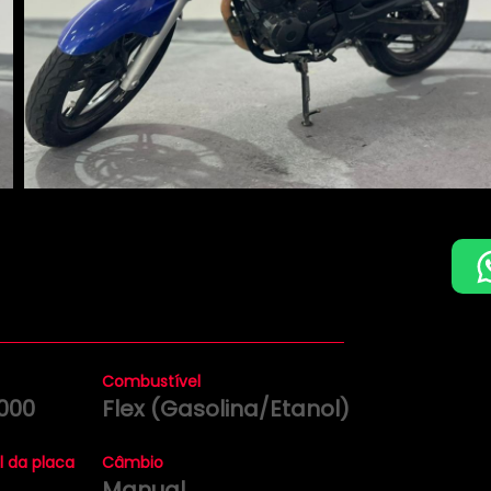
Combustível
000
Flex (Gasolina/Etanol)
l da placa
Câmbio
Manual