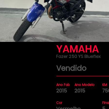
YAMAHA
Fazer 250 YS Blueflex
Vendido
Ano Fab
Ano Modelo
KM
2015
2015
75
Cor
FIna
Vermelho
5