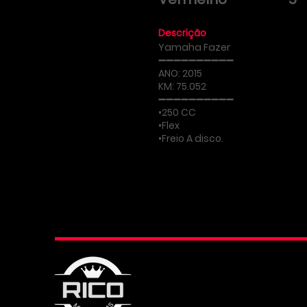
Descrição
Yamaha Fazer
➖➖➖➖➖➖➖➖➖➖
ANO: 2015
KM: 75.052
➖➖➖➖➖➖➖➖➖➖
•250 CC
•Flex
•Freio A disco.