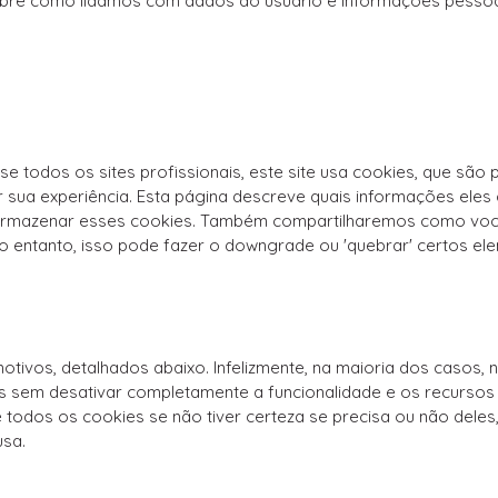
obre como lidamos com dados do usuário e informações pessoa
 todos os sites profissionais, este site usa cookies, que são
 sua experiência. Esta página descreve quais informações ele
armazenar esses cookies. Também compartilharemos como voc
 entanto, isso pode fazer o downgrade ou 'quebrar' certos el
motivos, detalhados abaixo. Infelizmente, na maioria dos casos
s sem desativar completamente a funcionalidade e os recursos q
todos os cookies se não tiver certeza se precisa ou não deles,
usa.