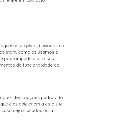
is, entre em contacto
 pequenos arquivos baixados no
s coletam, como as usamos e
ê pode impedir que esses
ementos da funcionalidade do
, não existem opções padrão do
ue eles adicionam a este site.
 caso sejam usados ​​para