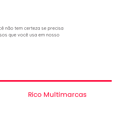
ê não tem certeza se precisa
ursos que você usa em nosso
Rico Multimarcas
Rodovia Henrique Eroles, 900 -
Jardim Tropical, Itaquaquecetuba -
SP, 08582-545, Brasil