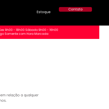
Contato
Estoque
Sex 9h00 - 18h00 Sábado 9h00 - 16h00
go Somente com Hora Marcada
 em relação a qualquer
mos.