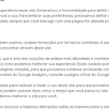
periência neste site, fornecemos a funcionalidade para defini
ocê o usa. Para lembrar suas preferências, precisamos definir
as sempre que você interagir com uma página for afetada por
bém usamos cookies fornecidos por terceiros confiáveis. A seç
 encontrar através deste site.
s, que é uma das soluções de análise mais difundidas e confiávei
 e como podemos melhorar sua experiência. Esses cookies pod
páginas visitadas, para que possamos continuar produzindo co
okies do Google Analytics, consulte a página oficial do Google
sadas para rastrear e medir o uso deste site, para que possam
es podem rastrear itens como o tempo que você passa no site o
emos melhorar o site para você.
s recursos e fazemos alterações subtis na maneira como o sit