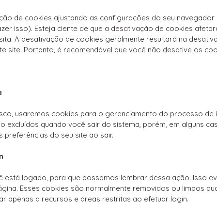
ção de cookies ajustando as configurações do seu navegador 
r isso). Esteja ciente de que a desativação de cookies afetar
isita. A desativação de cookies geralmente resultará na desati
te site. Portanto, é recomendável que você não desative os coo
a
sco, usaremos cookies para o gerenciamento do processo de in
o excluídos quando você sair do sistema, porém, em alguns c
preferências do seu site ao sair.
n
 está logado, para que possamos lembrar dessa ação. Isso evi
ágina. Esses cookies são normalmente removidos ou limpos qu
r apenas a recursos e áreas restritas ao efetuar login.