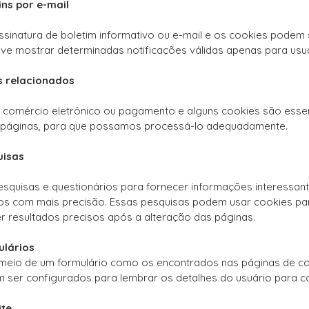
ins por e-mail
assinatura de boletim informativo ou e-mail e os cookies podem 
ve mostrar determinadas notificações válidas apenas para usuári
s relacionados
de comércio eletrônico ou pagamento e alguns cookies são essen
s páginas, para que possamos processá-lo adequadamente.
uisas
quisas e questionários para fornecer informações interessant
os com mais precisão. Essas pesquisas podem usar cookies par
r resultados precisos após a alteração das páginas.
ulários
eio de um formulário como os encontrados nas páginas de co
 ser configurados para lembrar os detalhes do usuário para co
ite