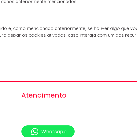
 danos anteriormente mencionados.
ido e, como mencionado anteriormente, se houver algo que voc
uro deixar os cookies ativados, caso interaja com um dos rec
Atendimento
Seg - Sex 9h - 18h
Sábado 9h - 16h
Domingo somente com hora marcada
Whatsapp