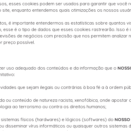
os, esses cookies podem ser usados ​​para garantir que você 
o site, enquanto entendemos quais otimizações os nossos usuár
s, é importante entendermos as estatísticas sobre quantos vis
 esse é o tipo de dados que esses cookies rastrearão. Isso é 
revisões de negócios com precisão que nos permitem analizar n
r preço possível.
zer uso adequado dos conteúdos e da informação que o
NOSSO
itativo:
vidades que sejam ilegais ou contrárias à boa fé a à ordem públ
a ou conteúdo de natureza racista, xenofóbica, onde apostar o
ologia ao terrorismo ou contra os direitos humanos;
sistemas físicos (hardwares) e lógicos (softwares) do
NOSSO 
r ou disseminar vírus informáticos ou quaisquer outros sistema