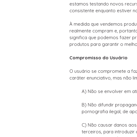
estamos testando novos recurs
consistente enquanto estiver n
À medida que vendemos produto
realmente compram e, portanto,
significa que podemos fazer p
produtos para garantir o melho
Compromisso do Usuário
O usuário se compromete a fa
caráter enunciativo, mas não lim
A) Não se envolver em ati
B) Não difundir propagand
pornografia ilegal, de ap
C) Não causar danos aos 
terceiros, para introduzi