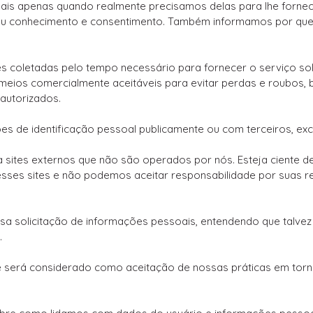
ais apenas quando realmente precisamos delas para lhe fornec
 seu conhecimento e consentimento. Também informamos por q
s coletadas pelo tempo necessário para fornecer o serviço s
eios comercialmente aceitáveis ​​para evitar perdas e roubos,
autorizados.
 de identificação pessoal publicamente ou com terceiros, exce
ra sites externos que não são operados por nós. Esteja ciente 
sses sites e não podemos aceitar responsabilidade por suas re
ossa solicitação de informações pessoais, entendendo que talv
.
e será considerado como aceitação de nossas práticas em torn