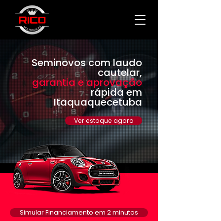
Seminovos com laudo
cautelar,
garantia e aprovação
rápida em
Itaquaquecetuba
Ver estoque agora
Simular Financiamento em 2 minutos